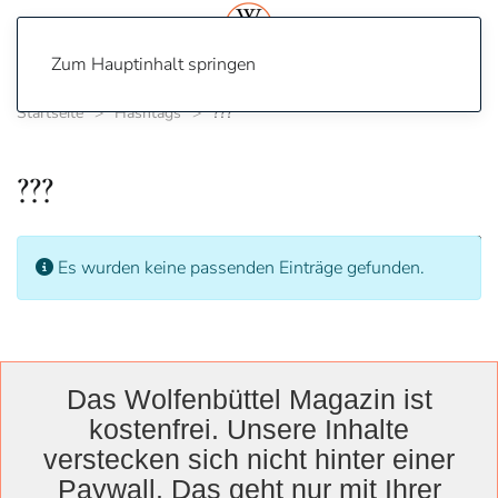
Zum Hauptinhalt springen
Startseite
Hashtags
???
???
Anzeige
Information
Es wurden keine passenden Einträge gefunden.
Das Wolfenbüttel Magazin ist
Wolfenbüttel
kostenfrei. Unsere Inhalte
Landkreis
verstecken sich nicht hinter einer
Wolfenbüttel
Lessingtheater
Ausstellung
Paywall. Das geht nur mit Ihrer