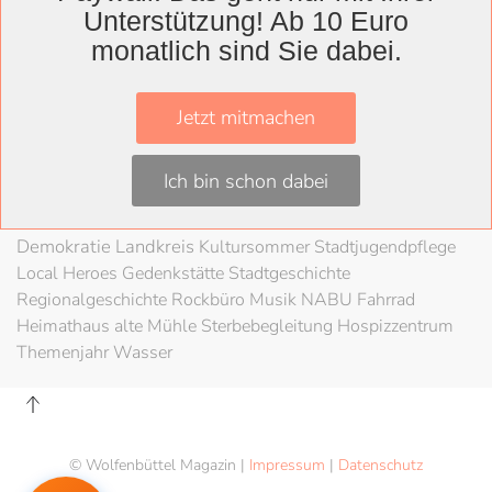
Herzog August Bibliothek
Nachhaltigkeit
Unterstützung! Ab 10 Euro
Kultur
monatlich sind Sie dabei.
Kunst
Kunstverein
Museum
Konzert
Braunschweigische Landschaft
HAB
Festival
Schloss
80 Jahre Kriegsende
Literatur
Salzgitter
Jetzt mitmachen
Theater
Schöppenstedt
Umweltschutz
LAG Rock
Stadt
Wolfenbüttel
Schladen
Stadtradeln
Fahrradfahren
Ich bin schon dabei
Förderung
Lesung
Ehrenamt
Bürgermuseum
Wendessen
Gedenken
Mobilität
Hospizverein
Demokratie
Landkreis
Kultursommer
Stadtjugendpflege
Local Heroes
Gedenkstätte
Stadtgeschichte
Regionalgeschichte
Rockbüro
Musik
NABU
Fahrrad
Heimathaus alte Mühle
Sterbebegleitung
Hospizzentrum
Themenjahr Wasser
© Wolfenbüttel Magazin |
Impressum
|
Datenschutz