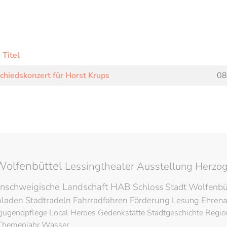
Titel
chiedskonzert für Horst Krups
08
Wolfenbüttel
Lessingtheater
Ausstellung
Herzog
nschweigische Landschaft
HAB
Schloss
Stadt Wolfenbü
hladen
Stadtradeln
Fahrradfahren
Förderung
Lesung
Ehren
tjugendpflege
Local Heroes
Gedenkstätte
Stadtgeschichte
Regio
Themenjahr Wasser