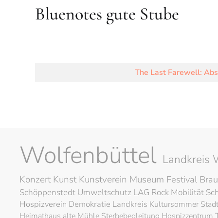
Bluenotes gute Stube
The Last Farewell: Abs
Wolfenbüttel
Landkreis 
Konzert
Kunst
Kunstverein
Museum
Festival
Brau
Schöppenstedt
Umweltschutz
LAG Rock
Mobilität
Sc
Hospizverein
Demokratie
Landkreis
Kultursommer
Stad
Heimathaus alte Mühle
Sterbebegleitung
Hospizzentrum