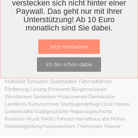
verstecken sich nicht hinter einer
Wolfenbüttel
Paywall. Das geht nur mit Ihrer
Landkreis
Unterstützung! Ab 10 Euro
monatlich sind Sie dabei.
Wolfenbüttel
Lessingtheater
Ausstellung
Herzog August Bibliothek
Nachhaltigkeit
Kultur
Jetzt mitmachen
Konzert
Kunst
Kunstverein
Museum
Festival
Braunschweigische Landschaft
HAB
Schloss
Stadt
Ich bin schon dabei
Wolfenbüttel
80 Jahre Kriegsende
Literatur
Salzgitter
Theater
Schöppenstedt
Umweltschutz
LAG Rock
Mobilität
Schladen
Stadtradeln
Fahrradfahren
Förderung
Lesung
Ehrenamt
Bürgermuseum
Wendessen
Gedenken
Hospizverein
Demokratie
Landkreis
Kultursommer
Stadtjugendpflege
Local Heroes
Gedenkstätte
Stadtgeschichte
Regionalgeschichte
Rockbüro
Musik
NABU
Fahrrad
Heimathaus alte Mühle
Sterbebegleitung
Hospizzentrum
Themenjahr Wasser