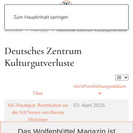
Zum Hauptinhalt springen
Startseite
Hashtags
Deutsches Zentrum Kulturgutverluste
Deutsches Zentrum
Kulturgutverluste
Anzeige
Veröffentlichungsdatum
Titel
NS-Raubgut: Restitution an
03. April 2025
die Erb*innen von Benny
Mielziner
Das Wolfenbüttel Magazin ist
Drei Bücher kehren zurück
04. Februar 2025