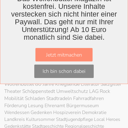
kostenfrei. Unsere Inhalte
verstecken sich nicht hinter einer
Paywall. Das geht nur mit Ihrer
Unterstützung! Ab 10 Euro
Wolfenbüttel
monatlich sind Sie dabei.
Landkreis
Wolfenbüttel
Lessingtheater
Ausstellung
Jetzt mitmachen
Herzog August Bibliothek
Nachhaltigkeit
Kultur
Konzert
Kunst
Kunstverein
Museum
Festival
Ich bin schon dabei
Braunschweigische Landschaft
HAB
Schloss
Stadt
Wolfenbüttel
80 Jahre Kriegsende
Literatur
Salzgitter
Theater
Schöppenstedt
Umweltschutz
LAG Rock
Mobilität
Schladen
Stadtradeln
Fahrradfahren
Förderung
Lesung
Ehrenamt
Bürgermuseum
Wendessen
Gedenken
Hospizverein
Demokratie
Landkreis
Kultursommer
Stadtjugendpflege
Local Heroes
Gedenkstätte
Stadtgeschichte
Regionalgeschichte