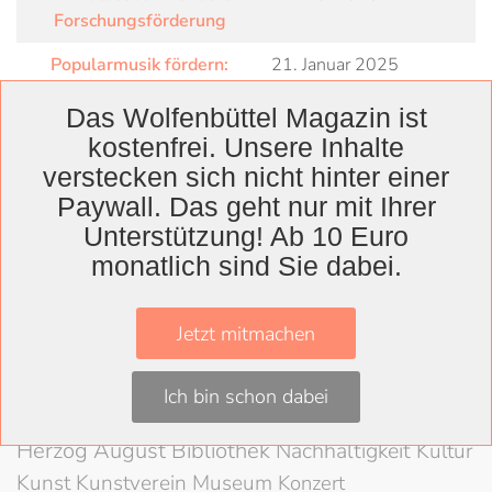
Forschungsförderung
Popularmusik fördern:
21. Januar 2025
Projekte der LAG Rock im
Das Wolfenbüttel Magazin ist
Jahr 2025
kostenfrei. Unsere Inhalte
Stadt Wolfenbüttel
19. April 2024
verstecken sich nicht hinter einer
unterstützt den Weltladen
Paywall. Das geht nur mit Ihrer
Wolfenbüttel
Unterstützung! Ab 10 Euro
monatlich sind Sie dabei.
Jetzt mitmachen
Wolfenbüttel
Landkreis
Ich bin schon dabei
Wolfenbüttel
Lessingtheater
Ausstellung
Herzog August Bibliothek
Nachhaltigkeit
Kultur
Kunst
Kunstverein
Museum
Konzert