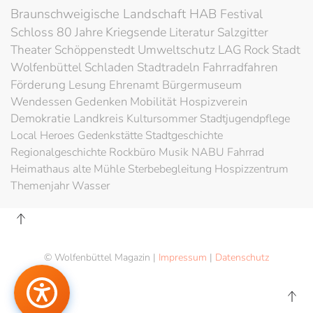
Braunschweigische Landschaft
HAB
Festival
Schloss
80 Jahre Kriegsende
Literatur
Salzgitter
Theater
Schöppenstedt
Umweltschutz
LAG Rock
Stadt
Wolfenbüttel
Schladen
Stadtradeln
Fahrradfahren
Förderung
Lesung
Ehrenamt
Bürgermuseum
Wendessen
Gedenken
Mobilität
Hospizverein
Demokratie
Landkreis
Kultursommer
Stadtjugendpflege
Local Heroes
Gedenkstätte
Stadtgeschichte
Regionalgeschichte
Rockbüro
Musik
NABU
Fahrrad
Heimathaus alte Mühle
Sterbebegleitung
Hospizzentrum
Themenjahr Wasser
© Wolfenbüttel Magazin |
Impressum
|
Datenschutz