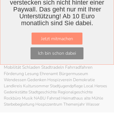
verstecken sich nicht hinter einer
Wolfenbüttel
Paywall. Das geht nur mit Ihrer
Landkreis
Unterstützung! Ab 10 Euro
monatlich sind Sie dabei.
Wolfenbüttel
Lessingtheater
Ausstellung
Herzog August Bibliothek
Nachhaltigkeit
Kultur
Jetzt mitmachen
Konzert
Kunst
Kunstverein
Museum
Festival
Braunschweigische Landschaft
HAB
Schloss
Stadt
Ich bin schon dabei
Wolfenbüttel
80 Jahre Kriegsende
Literatur
Salzgitter
Theater
Schöppenstedt
Umweltschutz
LAG Rock
Mobilität
Schladen
Stadtradeln
Fahrradfahren
Förderung
Lesung
Ehrenamt
Bürgermuseum
Wendessen
Gedenken
Hospizverein
Demokratie
Landkreis
Kultursommer
Stadtjugendpflege
Local Heroes
Gedenkstätte
Stadtgeschichte
Regionalgeschichte
Rockbüro
Musik
NABU
Fahrrad
Heimathaus alte Mühle
Sterbebegleitung
Hospizzentrum
Themenjahr Wasser