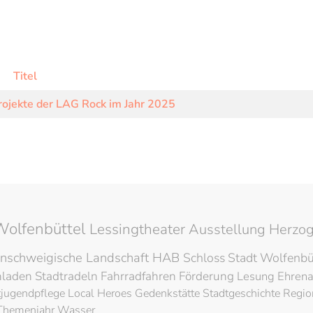
Titel
rojekte der LAG Rock im Jahr 2025
Wolfenbüttel
Lessingtheater
Ausstellung
Herzog
nschweigische Landschaft
HAB
Schloss
Stadt Wolfenbü
hladen
Stadtradeln
Fahrradfahren
Förderung
Lesung
Ehren
tjugendpflege
Local Heroes
Gedenkstätte
Stadtgeschichte
Regio
Themenjahr Wasser