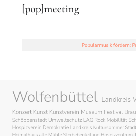
[pop]meeting
Popularmusik fördern: P
Wolfenbüttel
Landkreis 
Konzert
Kunst
Kunstverein
Museum
Festival
Brau
Schöppenstedt
Umweltschutz
LAG Rock
Mobilität
Sc
Hospizverein
Demokratie
Landkreis
Kultursommer
Stad
Heimathaus alte Mühle
Sterbebegleitung
Hospizzentrum