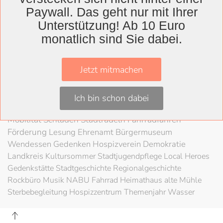
Wolfenbüttel
Paywall. Das geht nur mit Ihrer
Landkreis
Unterstützung! Ab 10 Euro
Wolfenbüttel
Lessingtheater
Ausstellung
monatlich sind Sie dabei.
Herzog August Bibliothek
Nachhaltigkeit
Kultur
Konzert
Kunst
Kunstverein
Museum
Festival
Jetzt mitmachen
Braunschweigische Landschaft
HAB
Schloss
Stadt
Wolfenbüttel
80 Jahre Kriegsende
Literatur
Salzgitter
Ich bin schon dabei
Theater
Schöppenstedt
Umweltschutz
LAG Rock
Mobilität
Schladen
Stadtradeln
Fahrradfahren
Förderung
Lesung
Ehrenamt
Bürgermuseum
Wendessen
Gedenken
Hospizverein
Demokratie
Landkreis
Kultursommer
Stadtjugendpflege
Local Heroes
Gedenkstätte
Stadtgeschichte
Regionalgeschichte
Rockbüro
Musik
NABU
Fahrrad
Heimathaus alte Mühle
Sterbebegleitung
Hospizzentrum
Themenjahr Wasser