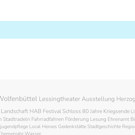
Wolfenbüttel
Lessingtheater
Ausstellung
Herzog
 Landschaft
HAB
Festival
Schloss
80 Jahre Kriegsende
L
en
Stadtradeln
Fahrradfahren
Förderung
Lesung
Ehrenamt
B
tjugendpflege
Local Heroes
Gedenkstätte
Stadtgeschichte
Regio
Themenjahr Wasser