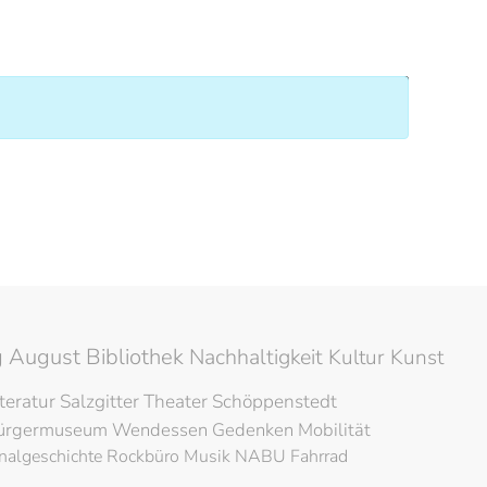
Anzeige #
 August Bibliothek
Nachhaltigkeit
Kultur
Kunst
iteratur
Salzgitter
Theater
Schöppenstedt
ürgermuseum
Wendessen
Gedenken
Mobilität
nalgeschichte
Rockbüro
Musik
NABU
Fahrrad