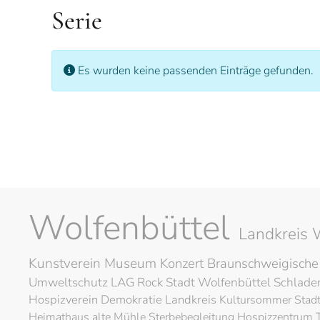
Serie
Information
Es wurden keine passenden Einträge gefunden.
Wolfenbüttel
Landkreis 
Kunstverein
Museum
Konzert
Braunschweigische
Umweltschutz
LAG Rock
Stadt Wolfenbüttel
Schlad
Hospizverein
Demokratie
Landkreis
Kultursommer
Stad
Heimathaus alte Mühle
Sterbebegleitung
Hospizzentrum