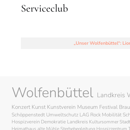
Serviceclub
„Unser Wolfenbüttel“: Li
Wolfenbüttel
Landkreis 
Konzert
Kunst
Kunstverein
Museum
Festival
Brau
Schöppenstedt
Umweltschutz
LAG Rock
Mobilität
Sc
Hospizverein
Demokratie
Landkreis
Kultursommer
Stad
Heimathaus alte Mühle
Sterbebegleitung
Hospizzentrum