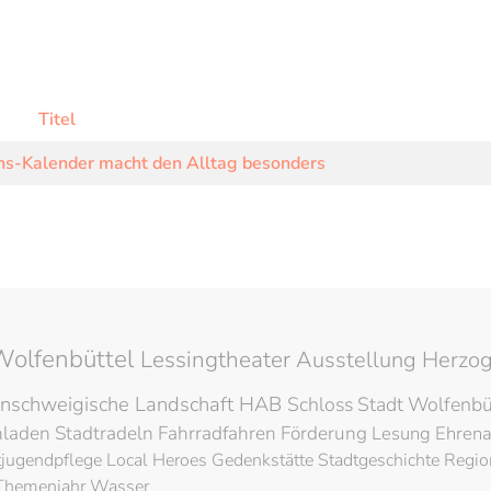
Titel
ons-Kalender macht den Alltag besonders
Wolfenbüttel
Lessingtheater
Ausstellung
Herzog
nschweigische Landschaft
HAB
Schloss
Stadt Wolfenbü
hladen
Stadtradeln
Fahrradfahren
Förderung
Lesung
Ehren
tjugendpflege
Local Heroes
Gedenkstätte
Stadtgeschichte
Regio
Themenjahr Wasser