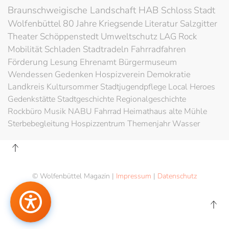
Braunschweigische Landschaft
HAB
Schloss
Stadt
Wolfenbüttel
80 Jahre Kriegsende
Literatur
Salzgitter
Theater
Schöppenstedt
Umweltschutz
LAG Rock
Mobilität
Schladen
Stadtradeln
Fahrradfahren
Förderung
Lesung
Ehrenamt
Bürgermuseum
Wendessen
Gedenken
Hospizverein
Demokratie
Landkreis
Kultursommer
Stadtjugendpflege
Local Heroes
Gedenkstätte
Stadtgeschichte
Regionalgeschichte
Rockbüro
Musik
NABU
Fahrrad
Heimathaus alte Mühle
Sterbebegleitung
Hospizzentrum
Themenjahr Wasser
© Wolfenbüttel Magazin |
Impressum
|
Datenschutz