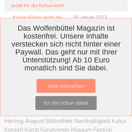
probt für die Kulturnacht
Kleine Bühne probt die
16. Januar 2023
Kreuzfahrt
Das Wolfenbüttel Magazin ist
kostenfrei. Unsere Inhalte
Theater in Bewegung:
26. September 2022
verstecken sich nicht hinter einer
Musik, Tanz und Akrobatik
locken viele Besucher zum
Paywall. Das geht nur mit Ihrer
Theaterfest
Unterstützung! Ab 10 Euro
monatlich sind Sie dabei.
Jetzt mitmachen
Wolfenbüttel
Landkreis
Ich bin schon dabei
Wolfenbüttel
Lessingtheater
Ausstellung
Herzog August Bibliothek
Nachhaltigkeit
Kultur
Konzert
Kunst
Kunstverein
Museum
Festival