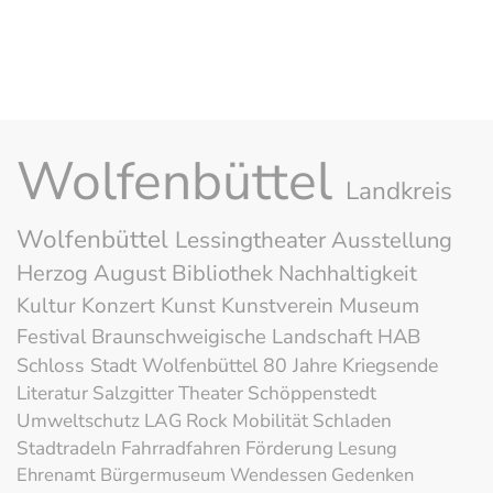
Wolfenbüttel
Landkreis
Wolfenbüttel
Lessingtheater
Ausstellung
Herzog August Bibliothek
Nachhaltigkeit
Kultur
Konzert
Kunst
Kunstverein
Museum
Festival
Braunschweigische Landschaft
HAB
Schloss
Stadt Wolfenbüttel
80 Jahre Kriegsende
Literatur
Salzgitter
Theater
Schöppenstedt
Umweltschutz
LAG Rock
Mobilität
Schladen
Stadtradeln
Fahrradfahren
Förderung
Lesung
Ehrenamt
Bürgermuseum
Wendessen
Gedenken