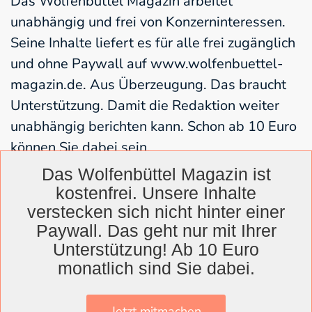
Das Wolfenbüttel Magazin arbeitet
unabhängig und frei von Konzerninteressen.
Seine Inhalte liefert es für alle frei zugänglich
und ohne Paywall auf www.wolfenbuettel-
magazin.de. Aus Überzeugung. Das braucht
Unterstützung. Damit die Redaktion weiter
unabhängig berichten kann. Schon ab 10 Euro
können Sie dabei sein.
Das Wolfenbüttel Magazin ist
kostenfrei. Unsere Inhalte
Jetzt unterstützen
verstecken sich nicht hinter einer
Paywall. Das geht nur mit Ihrer
Unterstützung! Ab 10 Euro
monatlich sind Sie dabei.
Stichworte zu diesem Beitrag:
Literatur
,
Landkreis
,
BIZ
,
Bücherbus
,
Blind Date
,
Überraschungsbuch
,
Bücherei
Jetzt mitmachen