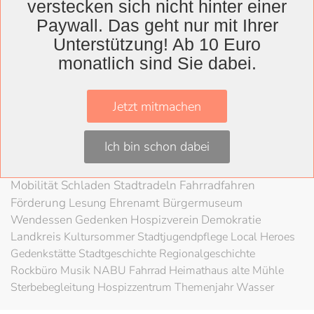
verstecken sich nicht hinter einer
Wolfenbüttel
Paywall. Das geht nur mit Ihrer
Landkreis
Unterstützung! Ab 10 Euro
monatlich sind Sie dabei.
Wolfenbüttel
Lessingtheater
Ausstellung
Herzog August Bibliothek
Nachhaltigkeit
Kultur
Jetzt mitmachen
Konzert
Kunst
Kunstverein
Museum
Festival
Braunschweigische Landschaft
HAB
Schloss
Stadt
Ich bin schon dabei
Wolfenbüttel
80 Jahre Kriegsende
Literatur
Salzgitter
Theater
Schöppenstedt
Umweltschutz
LAG Rock
Mobilität
Schladen
Stadtradeln
Fahrradfahren
Förderung
Lesung
Ehrenamt
Bürgermuseum
Wendessen
Gedenken
Hospizverein
Demokratie
Landkreis
Kultursommer
Stadtjugendpflege
Local Heroes
Gedenkstätte
Stadtgeschichte
Regionalgeschichte
Rockbüro
Musik
NABU
Fahrrad
Heimathaus alte Mühle
Sterbebegleitung
Hospizzentrum
Themenjahr Wasser