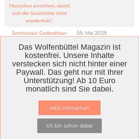
Menschen erreichen, damit
sich die Geschichte nicht
wiederholt.“
Emotionale Gedenkfeier
05. Mai 2025
erinnert an Auflösung des
Das Wolfenbüttel Magazin ist
KZ Schandelah vor 80
kostenfrei. Unsere Inhalte
Jahren
verstecken sich nicht hinter einer
Besiegt und doch befreit
08. April 2025
Paywall. Das geht nur mit Ihrer
Unterstützung! Ab 10 Euro
Schüler:innen setzen
14. März 2025
Zeichen gegen das
monatlich sind Sie dabei.
Vergessen
Jetzt mitmachen
Ich bin schon dabei
Wolfenbüttel
Landkreis