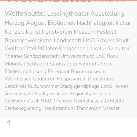
Wolfenbüttel
Lessingtheater
Ausstellung
Herzog August Bibliothek
Nachhaltigkeit
Kultur
Konzert
Kunst
Kunstverein
Museum
Festival
Braunschweigische Landschaft
HAB
Schloss
Stadt
Wolfenbüttel
80 Jahre Kriegsende
Literatur
Salzgitter
Theater
Schöppenstedt
Umweltschutz
LAG Rock
Mobilität
Schladen
Stadtradeln
Fahrradfahren
Förderung
Lesung
Ehrenamt
Bürgermuseum
Wendessen
Gedenken
Hospizverein
Demokratie
Landkreis
Kultursommer
Stadtjugendpflege
Local Heroes
Gedenkstätte
Stadtgeschichte
Regionalgeschichte
Rockbüro
Musik
NABU
Fahrrad
Heimathaus alte Mühle
Sterbebegleitung
Hospizzentrum
Themenjahr Wasser