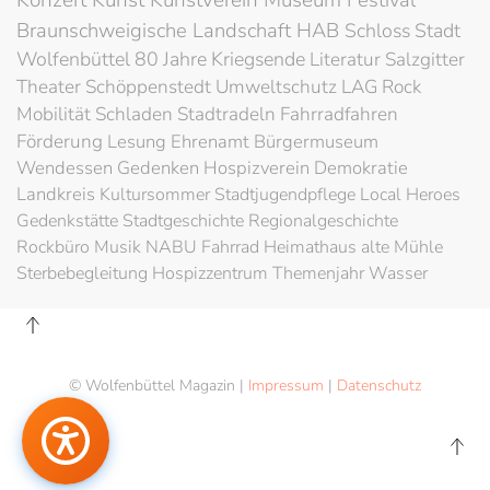
Konzert
Kunst
Kunstverein
Museum
Braunschweigische Landschaft
HAB
Schloss
Stadt
Wolfenbüttel
80 Jahre Kriegsende
Literatur
Salzgitter
Theater
Schöppenstedt
Umweltschutz
LAG Rock
Mobilität
Schladen
Stadtradeln
Fahrradfahren
Förderung
Lesung
Ehrenamt
Bürgermuseum
Wendessen
Gedenken
Hospizverein
Demokratie
Landkreis
Kultursommer
Stadtjugendpflege
Local Heroes
Gedenkstätte
Stadtgeschichte
Regionalgeschichte
Rockbüro
Musik
NABU
Fahrrad
Heimathaus alte Mühle
Sterbebegleitung
Hospizzentrum
Themenjahr Wasser
© Wolfenbüttel Magazin |
Impressum
|
Datenschutz