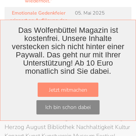
wiederholt.“
Emotionale Gedenkfeier
05. Mai 2025
erinnert an Auflösung des
KZ Schandelah vor 80
Das Wolfenbüttel Magazin ist
Jahren
kostenfrei. Unsere Inhalte
verstecken sich nicht hinter einer
The Last Farewell:
08. Oktober 2022
Paywall. Das geht nur mit Ihrer
Abschiedskonzert für Horst
Krups
Unterstützung! Ab 10 Euro
monatlich sind Sie dabei.
Jetzt mitmachen
Wolfenbüttel
Landkreis
Ich bin schon dabei
Wolfenbüttel
Lessingtheater
Ausstellung
Herzog August Bibliothek
Nachhaltigkeit
Kultur
Festival