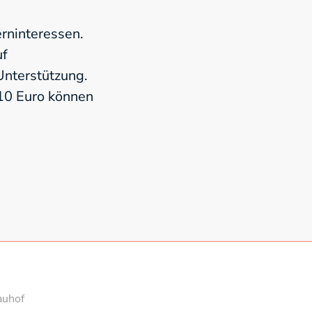
rninteressen.
uf
nterstützung.
 10 Euro können
auhof