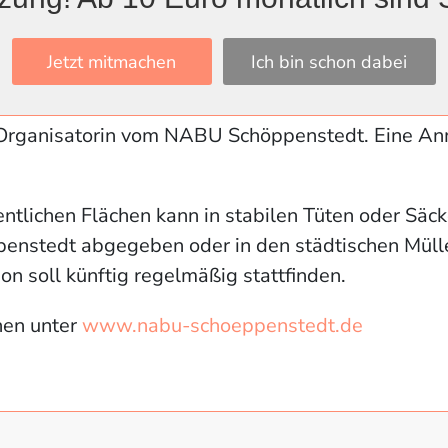
Jetzt mitmachen
Ich bin schon dabei
machen und seinen Zeitaufwand für die Aktion sel
sten Start- und Endtermin, damit es für jeden flexi
rganisatorin vom NABU Schöppenstedt. Eine Anm
entlichen Flächen kann in stabilen Tüten oder Säc
penstedt abgegeben oder in den städtischen Müll
on soll künftig regelmäßig stattfinden.
nen unter
www.nabu-schoeppenstedt.de