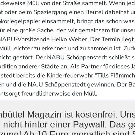
äckeweise Müll von der Straße sammelt. Wenn jede
t oder beim Spaziergang einen Beutel dabeihat 
riegelpapier einsammelt, bringt das schon was. 
 für eine große Sache, den wir gemeinsam für unse
 NABU-Vorsitzende Heiko Weber. Der Termin liegt
 Müll leichter zu erkennen und zu sammeln ist. Z
nicht gestört. Der NABU Schöppenstedt schließt s
adition anderer Städte an. Als Partner für dieses J
edt bereits die Kinderfeuerwehr "Tills Flämmch
n und die NAJU Schöppenstedt gewinnen. Der B
ntsorgt freundlicherweise den Müll.
büttel Magazin ist kostenfrei. Uns
 nicht hinter einer Paywall. Das ge
„Jeder kann mitmachen"
zung! Ab 10 Euro monatlich sind 