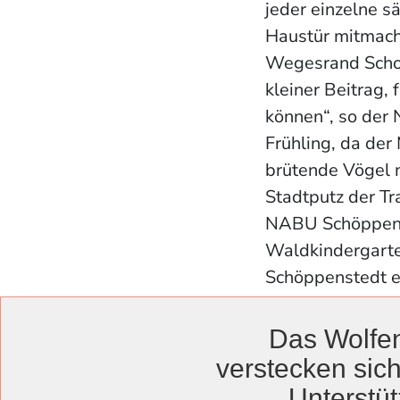
jeder einzelne s
Haustür mitmach
Wegesrand Schoko
kleiner Beitrag,
können“, so der
Frühling, da der
brütende Vögel 
Stadtputz der Tr
NABU Schöppenst
Waldkindergarte
Schöppenstedt e
Das Wolfen
verstecken sich
Unterstüt