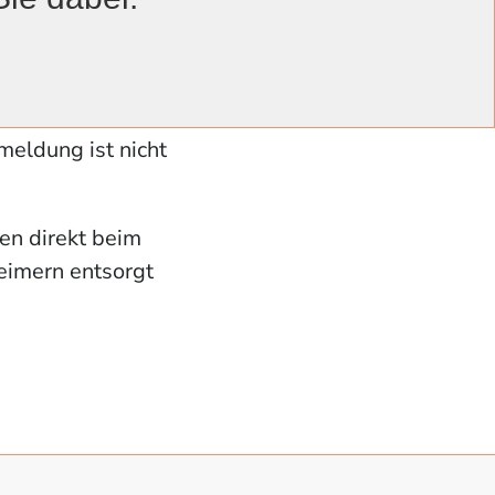
bst bestimmen.
bel ist“, sagt
eldung ist nicht
ken direkt beim
eimern entsorgt