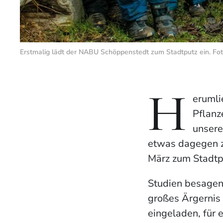
Erstmalig lädt der NABU Schöppenstedt zum Stadtputz ein. Fo
H
erumli
Pflanz
unsere
etwas dagegen z
März zum Stadtp
Studien besagen,
großes Ärgernis 
eingeladen, für 