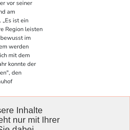
r vor seiner
und am
„Es ist ein
re Region leisten
 bewusst im
udem werden
ich mit dem
ahr konnte der
en", den
auhof
ere Inhalte
ht nur mit Ihrer
Sie dabei.