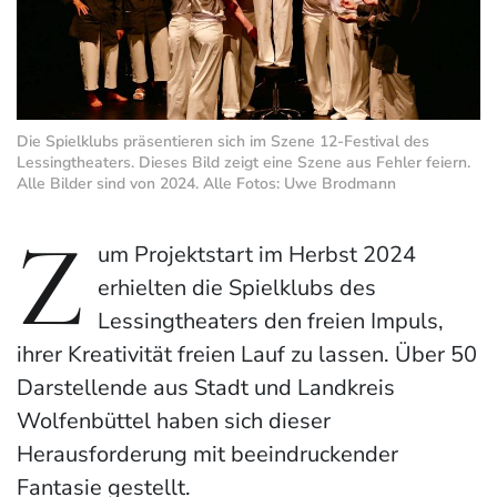
Die Spielklubs präsentieren sich im Szene 12-Festival des
Lessingtheaters. Dieses Bild zeigt eine Szene aus Fehler feiern.
Alle Bilder sind von 2024. Alle Fotos: Uwe Brodmann
Z
um Projektstart im Herbst 2024
erhielten die Spielklubs des
Lessingtheaters den freien Impuls,
ihrer Kreativität freien Lauf zu lassen. Über 50
Darstellende aus Stadt und Landkreis
Wolfenbüttel haben sich dieser
Herausforderung mit beeindruckender
Fantasie gestellt.