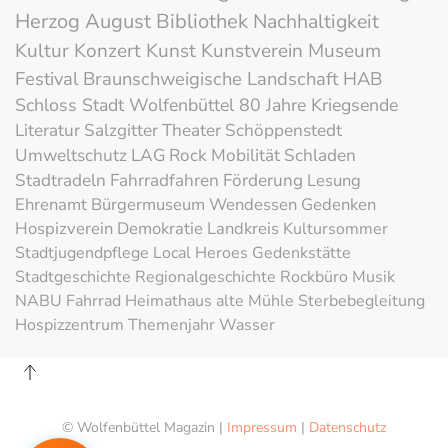
Herzog August Bibliothek
Nachhaltigkeit
Kultur
Konzert
Kunst
Kunstverein
Museum
Festival
Braunschweigische Landschaft
HAB
Schloss
Stadt Wolfenbüttel
80 Jahre Kriegsende
Literatur
Salzgitter
Theater
Schöppenstedt
Umweltschutz
LAG Rock
Mobilität
Schladen
Stadtradeln
Fahrradfahren
Förderung
Lesung
Ehrenamt
Bürgermuseum
Wendessen
Gedenken
Hospizverein
Demokratie
Landkreis
Kultursommer
Stadtjugendpflege
Local Heroes
Gedenkstätte
Stadtgeschichte
Regionalgeschichte
Rockbüro
Musik
NABU
Fahrrad
Heimathaus alte Mühle
Sterbebegleitung
Hospizzentrum
Themenjahr Wasser
© Wolfenbüttel Magazin |
Impressum
|
Datenschutz