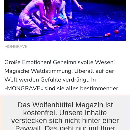
MONGRAVE
Große Emotionen! Geheimnisvolle Wesen!
Magische Waldstimmung! Überall auf der
Welt werden Gefühle verdrängt. In
»MONGRAVE« sind sie alles bestimmender
Lebensinhalt. Eines Tages betritt jemand von
Das Wolfenbüttel Magazin ist
»draußen« diese Parallelwelt der
kostenfrei. Unsere Inhalte
»ungetrübten« Stimmungen. Und genau hier
verstecken sich nicht hinter einer
beginnt die Geschichte. Eine Geschichte voller
Paywall. Das geht nur mit Ihrer