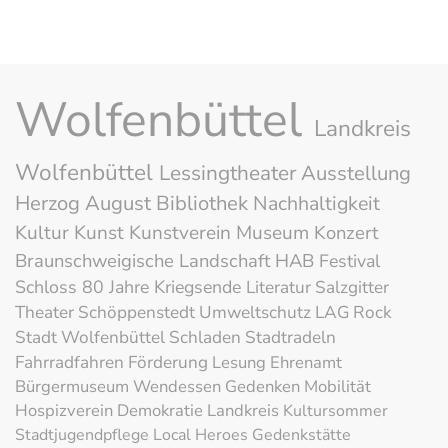
Wolfenbüttel
Landkreis
Wolfenbüttel
Lessingtheater
Ausstellung
Herzog August Bibliothek
Nachhaltigkeit
Kultur
Kunst
Kunstverein
Museum
Konzert
Braunschweigische Landschaft
HAB
Festival
Schloss
80 Jahre Kriegsende
Literatur
Salzgitter
Theater
Schöppenstedt
Umweltschutz
LAG Rock
Stadt Wolfenbüttel
Schladen
Stadtradeln
Fahrradfahren
Förderung
Lesung
Ehrenamt
Bürgermuseum
Wendessen
Gedenken
Mobilität
Hospizverein
Demokratie
Landkreis
Kultursommer
Stadtjugendpflege
Local Heroes
Gedenkstätte