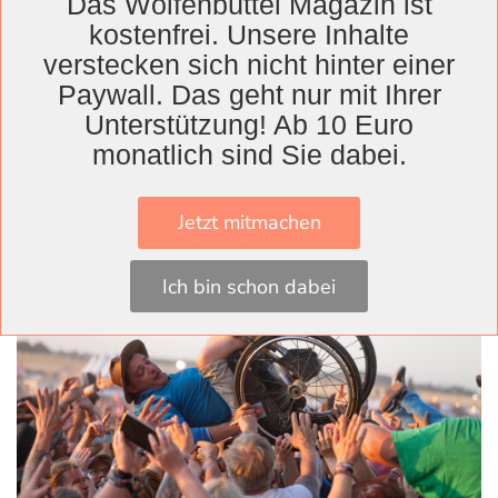
Das Wolfenbüttel Magazin ist
Diamond und Heaven Shall Burn. Letztere
kostenfrei. Unsere Inhalte
traten mit Ersatzsängerin Britta Görtz auf –
verstecken sich nicht hinter einer
der reguläre Sänger Marcus Bischoff musste
Paywall. Das geht nur mit Ihrer
krankheitsbedingt weiter pausieren. Britta
Unterstützung! Ab 10 Euro
überzeugte wie auch schon bei vergangenen
monatlich sind Sie dabei.
Shows mit einer kraftvollen Performance.
Jetzt mitmachen
Ich bin schon dabei