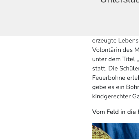
Michelle Grimke zeigt
Umgesetzt werde
auch im Gärtner
erzeugte Lebensm
Volontärin des M
unter dem Titel
statt. Die Schül
Feuerbohne erle
gebe es ein Boh
kindgerechter G
Vom Feld in die