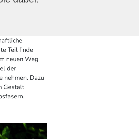
rgermuseum als
regional
aftliche
e Teil finde
 am neuen Weg
el der
se nehmen. Dazu
n Gestalt
osfasern.