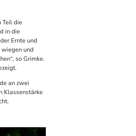
Teil die
d in die
der Ernte und
e wiegen und
hen“, so Grimke.
ezeigt.
nde an zwei
ben Klassenstärke
cht.