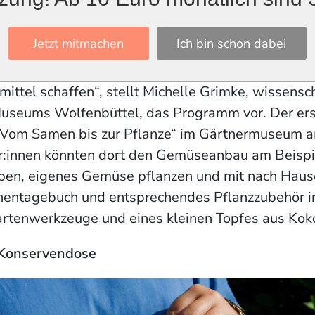
 das Bohnentagebuch.
Jetzt mitmachen
Ich bin schon dabei
n solle das zweiteilige Programm sowohl im Bü
museum. „Das Programm soll ein Bewusstsein für 
ittel schaffen“, stellt Michelle Grimke, wissensch
useums Wolfenbüttel, das Programm vor. Der erst
 „Vom Samen bis zur Pflanze“ im Gärtnermuseum
er:innen könnten dort den Gemüseanbau am Beispi
ben, eigenes Gemüse pflanzen und mit nach Hau
nentagebuch und entsprechendes Pflanzzubehör i
artenwerkzeuge und eines kleinen Topfes aus Kok
 Konservendose