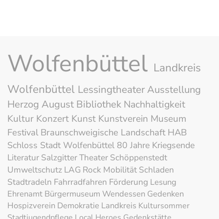
Wolfenbüttel
Landkreis
Wolfenbüttel
Lessingtheater
Ausstellung
Herzog August Bibliothek
Nachhaltigkeit
Kultur
Konzert
Kunst
Kunstverein
Museum
Festival
Braunschweigische Landschaft
HAB
Schloss
Stadt Wolfenbüttel
80 Jahre Kriegsende
Literatur
Salzgitter
Theater
Schöppenstedt
Umweltschutz
LAG Rock
Mobilität
Schladen
Stadtradeln
Fahrradfahren
Förderung
Lesung
Ehrenamt
Bürgermuseum
Wendessen
Gedenken
Hospizverein
Demokratie
Landkreis
Kultursommer
Stadtjugendpflege
Local Heroes
Gedenkstätte