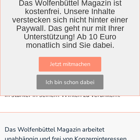
Das Wolfenbüttel Magazin ist
sollten Strategien und konkrete Maßnahmen
kostenfrei. Unsere Inhalte
entwickelt werden, die sich überprüfen ließen
verstecken sich nicht hinter einer
und mit einem Haushaltsbudget versehen
Paywall. Das geht nur mit Ihrer
werden könnten.
Unterstützung! Ab 10 Euro
monatlich sind Sie dabei.
Warum gab es diese Veranstaltung? SPD und
Grüne bringen derzeit einen gemeinsamen
Jetzt mitmachen
Antrag in den Kreistag ein, nach dem der
Landkreis „sein Zukunftsprofil“
Ich bin schon dabei
weiterentwickeln und „nachhaltiges Handeln“
in stärker in seinem Wirken zu verankern.
Das Wolfenbüttel Magazin arbeitet
unabhängig und frei von Konzerninteressen.